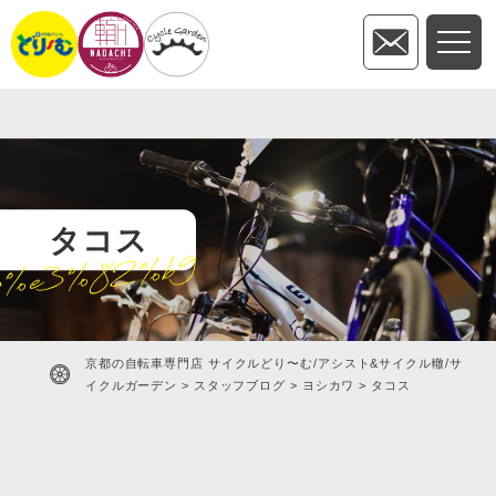
タコス
3%e3%82%b9
京都の自転車専門店 サイクルどり〜む/アシスト&サイクル轍/サ
イクルガーデン
>
スタッフブログ
>
ヨシカワ
>
タコス