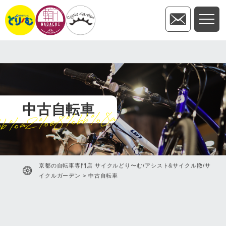
中古自転車
b%a2%e8%bb%8a
京都の自転車専門店 サイクルどり〜む/アシスト&サイクル轍/サ
イクルガーデン
>
中古自転車