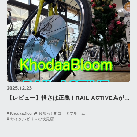
2025.12.23
【レビュー】軽さは正義！RAIL ACTIVE🚴が
「最初の1台」に最強な理由
# KhodaaBloom
# お知らせ
# コーダブルーム
# サイクルどり～む伏見店