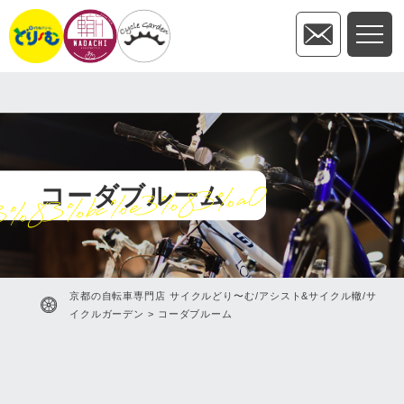
3%83%bc%e3%83%a0
コーダブルーム
京都の自転車専門店 サイクルどり〜む/アシスト&サイクル轍/サ
イクルガーデン
>
コーダブルーム