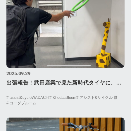
2025.09.29
出張報告！武田産業で見た新時代タイヤに、ホ
ダカの新製品とは！？
# assist&cycleWADACHI
# KhodaaBloom
# アシスト&サイクル 轍
# コーダブルーム