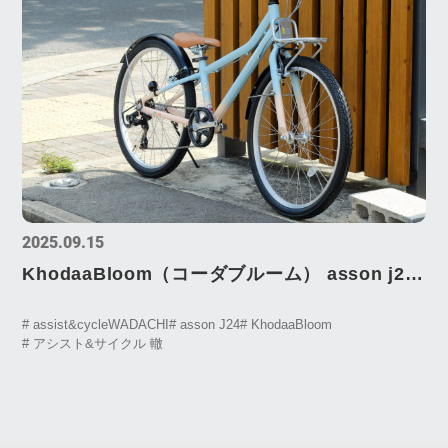
2025.09.15
KhodaaBloom（コーダブルーム） asson j24
バイクチェック！
# assist&cycleWADACHI
# asson J24
# KhodaaBloom
# アシスト&サイクル 轍