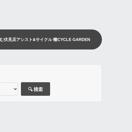
む伏見店
アシスト&サイクル 轍
CYCLE GARDEN