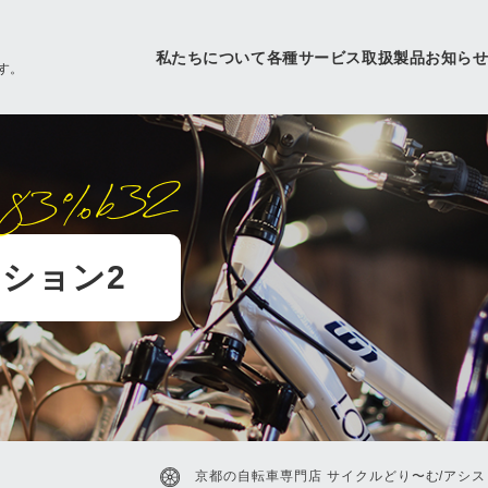
私たちについて
各種サービス
取扱製品
お知ら
す。
83%b32
ション2
京都の自転車専門店 サイクルどり〜む/アシス