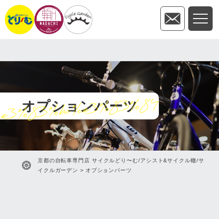
e3%83%bc%e3%83%84
オプションパーツ
京都の自転車専門店 サイクルどり〜む/アシスト&サイクル轍/サ
イクルガーデン
>
オプションパーツ