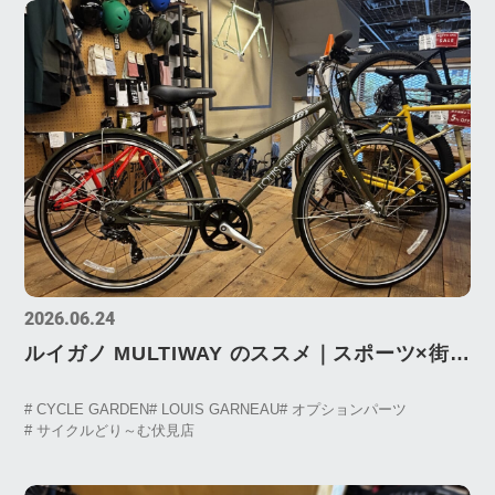
2026.06.24
ルイガノ MULTIWAY のススメ｜スポーツ×街乗
りを一台でこなす万能シティサイクル【サイク
# CYCLE GARDEN
# LOUIS GARNEAU
# オプションパーツ
ルガーデン】
# サイクルどり～む伏見店