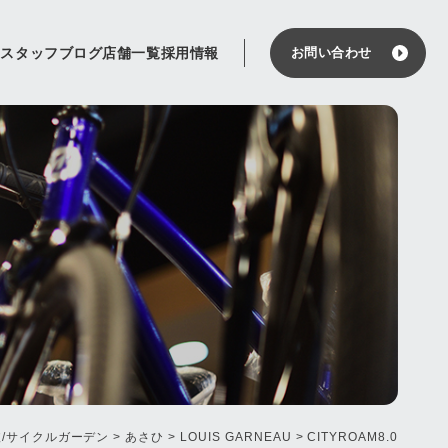
せ
スタッフブログ
店舗一覧
採用情報
お問い合わせ
轍/サイクルガーデン
>
あさひ
>
LOUIS GARNEAU
>
CITYROAM8.0