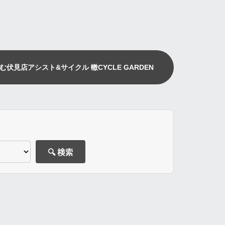
む伏見店
アシスト&サイクル 轍
CYCLE GARDEN