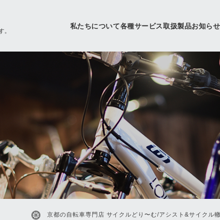
私たちについて
各種サービス
取扱製品
お知ら
す。
京都の自転車専門店 サイクルどり〜む/アシスト&サイクル