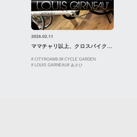
2026.02.11
ママチャリ以上、クロスバイク未
満。東山区で探す「ちょうどい
# CITYROAM8.0
# CYCLE GARDEN
# LOUIS GARNEAU
# あさひ
い」一台はこれ！LOUIS
GARNEAU CITYROAM8.0