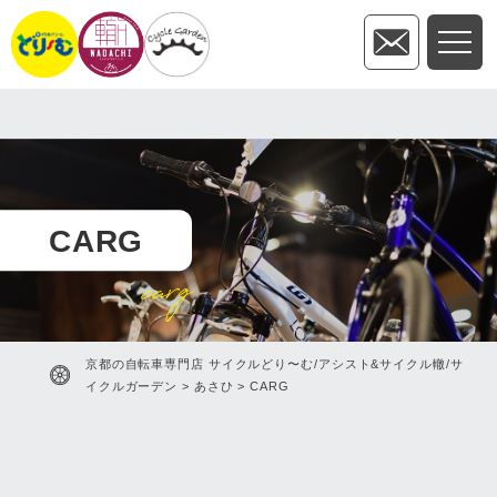
CARG
carg
京都の自転車専門店 サイクルどり〜む/アシスト&サイクル轍/サ
イクルガーデン
>
あさひ
>
CARG