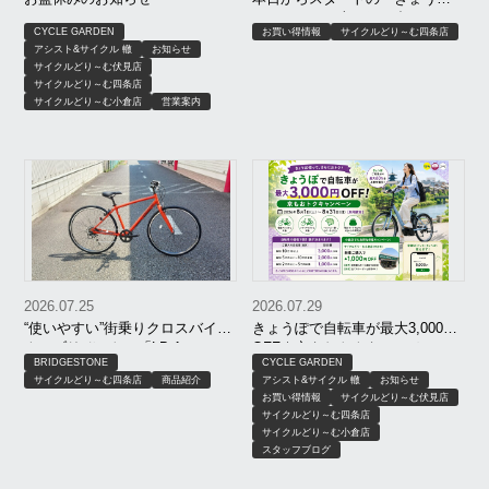
ぽ」！セール車と組み合わせて
CYCLE GARDEN
お買い得情報
サイクルどり～む四条店
さらにお買い得に！
アシスト&サイクル 轍
お知らせ
サイクルどり～む伏見店
サイクルどり～む四条店
サイクルどり～む小倉店
営業案内
2026.07.25
2026.07.29
“使いやすい”街乗りクロスバイ
きょうぽで自転車が最大3,000円
ク！ブリヂストン「LB-1（エル
OFF｜京もおトクキャンペーン
BRIDGESTONE
CYCLE GARDEN
ビーワン）」
【8月限定】｜京都 サイクルどり
サイクルどり～む四条店
商品紹介
アシスト&サイクル 轍
お知らせ
～む、アシスト＆サイクル轍、
お買い得情報
サイクルどり～む伏見店
サイクルガーデン
サイクルどり～む四条店
サイクルどり～む小倉店
スタッフブログ