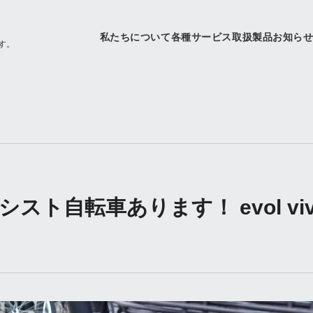
私たちについて
各種サービス
取扱製品
お知ら
す。
ト自転車あります！ evol viv