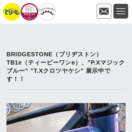
BRIDGESTONE（ブリヂストン）
TB1e（ティービーワンe）、”P.Xマジック
ブルー” ”T.Xクロツヤケシ” 展示中で
す！！