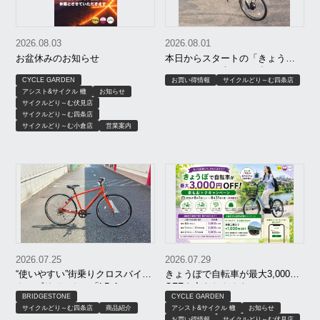
2026.08.03
2026.08.01
お盆休みのお知らせ
本日からスタートの「きょう
ぽ」！セール車と組み合わせて
CYCLE GARDEN
お買い得情報
サイクルどり～む四条店
さらにお買い得に！
アシスト&サイクル 轍
お知らせ
サイクルどり～む伏見店
サイクルどり～む四条店
サイクルどり～む小倉店
営業案内
2026.07.25
2026.07.29
“使いやすい”街乗りクロスバイ
きょうぽで自転車が最大3,000円
ク！ブリヂストン「LB-1（エル
OFF｜京もおトクキャンペーン
BRIDGESTONE
CYCLE GARDEN
ビーワン）」
【8月限定】｜京都 サイクルどり
サイクルどり～む四条店
商品紹介
アシスト&サイクル 轍
お知らせ
～む、アシスト＆サイクル轍、
お買い得情報
サイクルどり～む伏見店