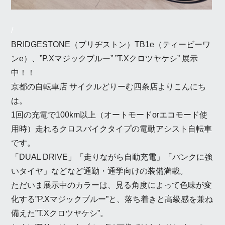
/
BRIDGESTONE（ブリヂストン）TB1e（ティービーワ
ンe）、”P.Xマジックブルー” ”T.Xクロツヤケシ” 展示
中！！
京都の自転車店 サイクルどりーむ四条店よりこんにち
は。
1回の充電で100km以上（オートモードorエコモード使
用時）走れるクロスバイクタイプの電動アシスト自転車
です。
「DUAL DRIVE」「走りながら自動充電」「パンクに強
いタイヤ」などなど通勤・通学向けの装備満載。
ただいま展示中のカラーは、見る角度によって色味が変
化する”P.Xマジックブルー”と、落ち着きと高級感を兼ね
備えた”T.Xクロツヤケシ”。