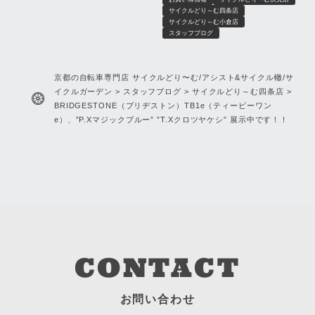
サイクルガーデン
サイクルどり～む四条店
サイクルどり～む小倉店
スタッフブログ
京都の自転車専門店 サイクルどり〜む/アシスト&サイクル轍/サ
イクルガーデン
>
スタッフブログ
>
サイクルどり～む四条店
>
BRIDGESTONE（ブリヂストン）TB1e（ティービーワン
e）、”P.Xマジックブルー” ”T.Xクロツヤケシ” 展示中です！！
CONTACT
お問い合わせ