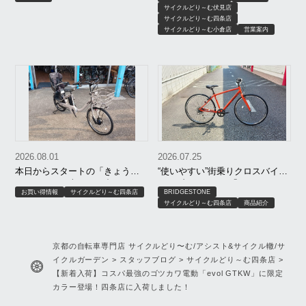
サイクルどり～む伏見店
サイクルどり～む四条店
サイクルどり～む小倉店
営業案内
2026.08.01
2026.07.25
本日からスタートの「きょう
“使いやすい”街乗りクロスバイ
ぽ」！セール車と組み合わせて
ク！ブリヂストン「LB-1（エル
お買い得情報
サイクルどり～む四条店
BRIDGESTONE
さらにお買い得に！
ビーワン）」
サイクルどり～む四条店
商品紹介
京都の自転車専門店 サイクルどり〜む/アシスト&サイクル轍/サ
イクルガーデン
>
スタッフブログ
>
サイクルどり～む四条店
>
【新着入荷】コスパ最強のゴツカワ電動「evol GTKW」に限定
カラー登場！四条店に入荷しました！