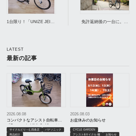
1台限り！「UNIZE JEII(ﾕ
免許返納後の一台に。京
ﾅｲｽﾞ ｼﾞｪｲ)」 街乗りクロ
都の自転車店が親身に選
スバイクのアウトレット
ぶ シニア向け電動アシス
商品入荷！
ト自転車おすすめ６選
LATEST
最新の記事
2026.08.08
2026.08.03
コンパクトなアシスト自転車！
お盆休みのお知らせ
「Panasonic ViVi･S･18（パナソ
サイクルどり～む四条店
パナソニック
CYCLE GARDEN
ニック ビビS･18）」
商品紹介
アシスト&サイクル 轍
お知らせ