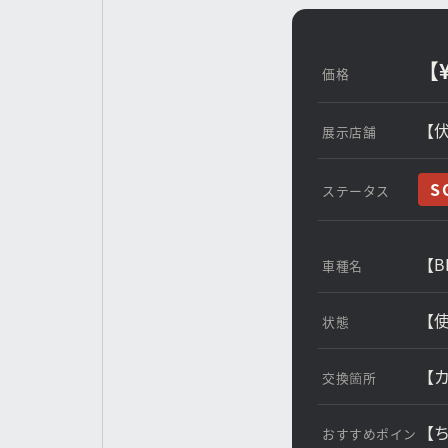
【¥
【
【B
【
【
【